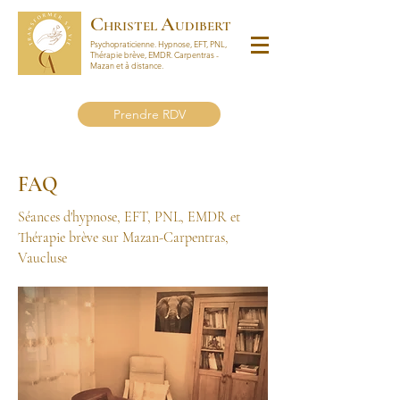
C
A
HRISTEL
UDIBERT
Psychopraticienne.
Hypnose, EFT, PNL,
Thérapie brève, EMDR.
Carpentras -
Mazan et à distance.
Prendre RDV
FAQ
Séances d'hypnose, EFT, PNL, EMDR et
Thérapie brève sur Mazan-Carpentras,
Vaucluse
E