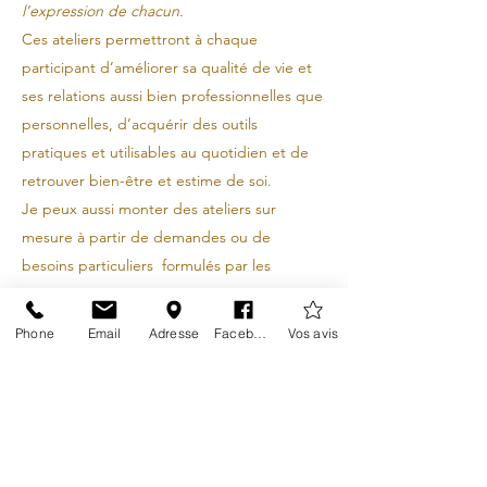
l’expression de chacun.
Ces ateliers permettront à chaque
participant d’améliorer sa qualité de vie et
ses relations aussi bien professionnelles que
personnelles, d’acquérir des outils
pratiques et utilisables au quotidien et de
retrouver bien-être et estime de soi.
Je peux aussi monter des ateliers sur
mesure à partir de demandes ou de
besoins particuliers formulés par les
structures.
Phone
Email
Adresse
Facebook
Vos avis
Quand consulter un
hypnothérapeute?
Vous pouvez consulter un hypnothérapeute
dans diverses situations où vous ressentez le
besoin de changer ou d'améliorer certains