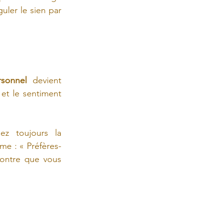
ler le sien par 
sonnel
 devient 
et le sentiment 
z toujours la 
e : « Préfères-
ontre que vous 