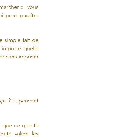
archer », vous 
risquez de déplacer l’attention de l’émotion ressentie vers une action qui peut paraître 
le simple fait de 
’importe quelle 
r sans imposer 
a ? » peuvent 
 que ce que tu 
ute valide les 