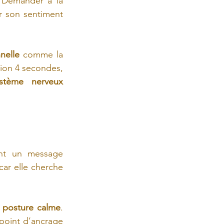
 Demander à la 
r son sentiment 
nelle
 comme la 
tion 4 secondes, 
ystème nerveux 
ent un message 
ar elle cherche 
 
posture calme
. 
point d’ancrage 