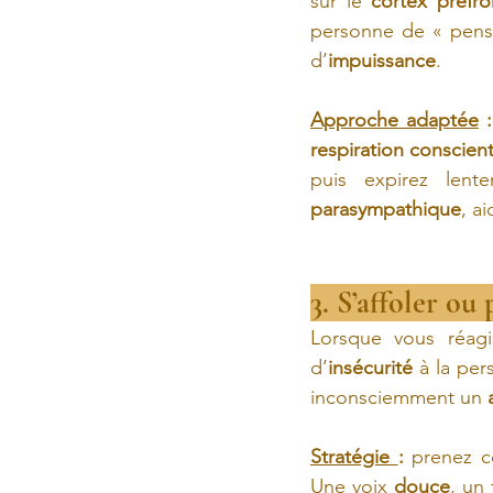
sur le 
cortex préfro
personne de « penser
d’
impuissance
.
Approche adaptée
 :
respiration conscien
puis expirez len
parasympathique
, a
3. S’affoler ou
Lorsque vous réagi
d’
insécurité
 à la per
inconsciemment un 
Stratégie 
:
 prenez c
Une voix 
douce
, un 