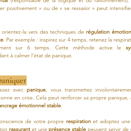
ntal
 (responsable de la logique et du raisonnement).
 positivement » ou de « se ressaisir » peut intensifie
 orientez-la vers des techniques de 
régulation émotion
te
. Par exemple : inspirez sur 4 temps, retenez la respira
tement sur 6 temps. Cette méthode active le 
s
idant à calmer l’état de panique.
 paniquer
ssez avec 
panique
, vous transmettez involontairem
sonne en crise. Cela peut renforcer sa propre panique, c
ancrage émotionnel stable
.
onscience de votre propre 
respiration
 et adoptez une
ton 
rassurant
 et une 
présence stable
 peuvent servir de 