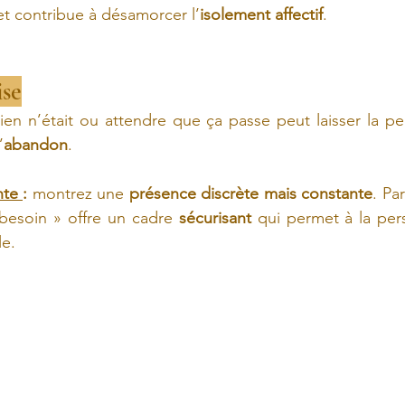
et contribue à désamorcer l’
isolement affectif
.
ise
ien n’était ou attendre que ça passe peut laisser la p
’
abandon
.
nte 
:
 montrez une 
présence discrète mais constante
. Par
s besoin » offre un cadre 
sécurisant
 qui permet à la per
le.