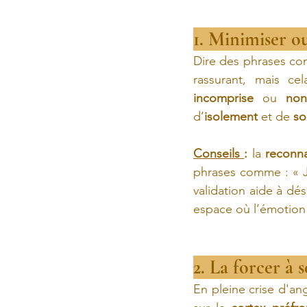
1. Minimiser ou
Dire des phrases com
incomprise
 ou 
non
d’
isolement
 et de 
so
Conseils 
:
 la 
reconn
phrases comme : « Je
validation aide à dé
espace où l’émotion
2. La forcer à 
En pleine crise d'ang