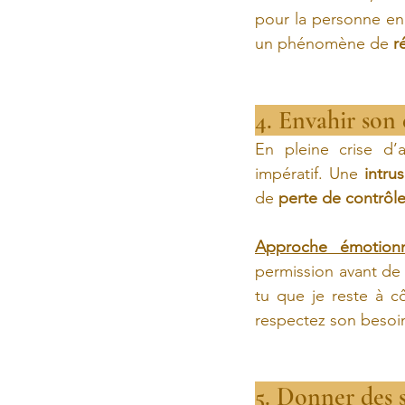
pour la personne en 
un phénomène de 
r
4. Envahir son
En pleine crise d’
impératif. Une 
intru
de 
perte de contrôl
Approche émotionn
permission avant de
tu que je reste à c
respectez son besoi
5. Donner des s