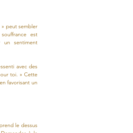
 » peut sembler 
rassurant, mais cela peut donner à la personne l’impression que sa souffrance est 
r un sentiment 
ssenti avec des 
ur toi. » Cette 
 en favorisant un 
prend le dessus 