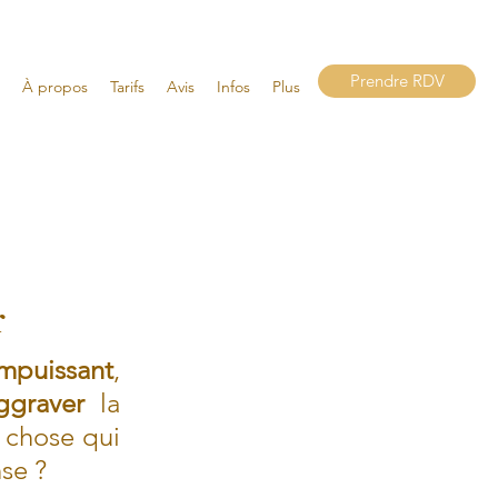
Prendre RDV
À propos
Tarifs
Avis
Infos
Plus
r
impuissant
, 
ggraver
 la 
chose qui 
se ? 