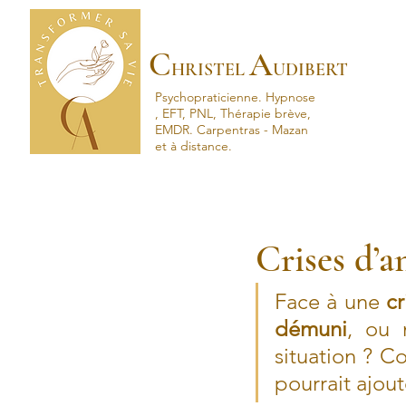
C
A
HRISTEL
UDIBERT
Psychopraticienne.
Hypnose
, EFT, PNL, Thérapie brève,
EMDR.
Carpentras - Mazan
et à distance.
Crises d’an
Face à une 
cr
démuni
, ou
situation ? 
pourrait ajout