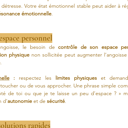
détresse. Votre état émotionnel stable peut aider à régu
ésonance émotionnelle
.
 espace personnel
angoisse, le besoin de 
contrôle de son espace per
sion physique
 non sollicitée peut augmenter l’angoisse 
e
.
elle
 :
 respectez les 
limites physiques
 et demande
 toucher ou de vous approcher. Une phrase simple comm
ôté de toi ou que je te laisse un peu d’espace ? » m
n d’
autonomie
 et de 
sécurité
.
olutions rapides