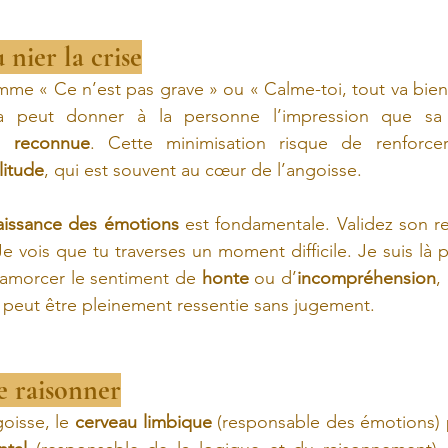
 nier la crise
me « Ce n’est pas grave » ou « Calme-toi, tout va bien
 reconnue
. Cette minimisation risque de renforce
litude
, qui est souvent au cœur de l’angoisse.
aissance des émotions
 est fondamentale. Validez son re
 vois que tu traverses un moment difficile. Je suis là po
samorcer le sentiment de 
honte
 ou d’
incompréhension
,
 peut être pleinement ressentie sans jugement.
se raisonner
oisse, le 
cerveau limbique
 (responsable des émotions) 