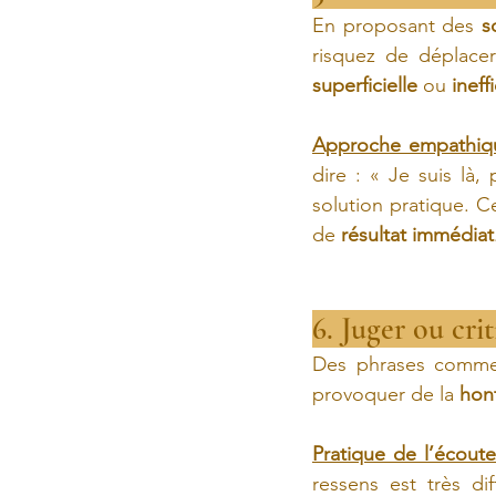
En proposant des 
s
superficielle
 ou 
ineff
Approche empathiq
dire : « Je suis là,
solution pratique. 
de 
résultat immédiat
6. Juger ou cri
Des phrases comme 
provoquer de la 
hon
Pratique de l’écoute
ressens est très di