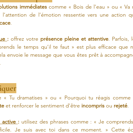
olutions immédiates
 comme « Bois de l’eau » ou « Va m
icace
.
ue 
:
 offrez votre 
présence pleine et attentive
. Parfois, 
 prends le temps qu’il te faut » est plus efficace que n
Cela envoie le message que vous êtes prêt à accompagne
.
tiquer
« Tu dramatises » ou « Pourquoi tu réagis comme ç
te
 et renforcer le sentiment d’être 
incompris
 ou 
rejeté
.
 active 
:
 utilisez des phrases comme : « Je comprends
fficile. Je suis avec toi dans ce moment. » Cette éco