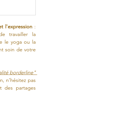
et l'expression
 : 
travailler la 
 le yoga ou la 
t soin de votre 
"Faire face au trouble de la personnalité borderline" 
, n’hésitez pas 
t des partages 