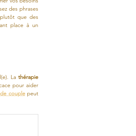
mer vos besoins 
sez des phrases 
plutôt que des 
ant place à un 
(e). La 
thérapie 
cace pour aider 
 de couple
 peut 