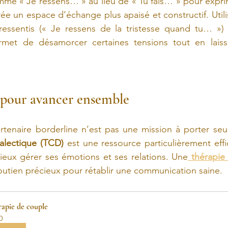
mme « Je ressens… » au lieu de « Tu fais… » pour expri
rée un espace d’échange plus apaisé et constructif. Utili
ressentis (« Je ressens de la tristesse quand tu… ») 
rmet de désamorcer certaines tensions tout en laiss
 pour avancer ensemble
enaire borderline n’est pas une mission à porter seul
alectique (TCD)
 est une ressource particulièrement effi
ieux gérer ses émotions et ses relations. Une
thérapie
utien précieux pour rétablir une communication saine.
apie de couple
0