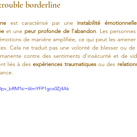
trouble borderline
ine
 est caractérisé par une 
instabilité émotionnel
ée
 et une 
peur profonde de l’abandon
. Les personnes 
 émotions de manière amplifiée, ce qui peut les amener 
tes. Cela ne traduit pas une volonté de blesser ou de 
rmanente contre des sentiments d’insécurité et de vide
t liés à des 
expériences traumatiques
 ou des 
relation
fance.
HOpv_bRM?si=6lmYFP1gcx0Zj4Ak