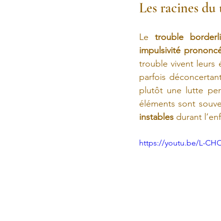
Les racines du 
Le 
trouble borderl
impulsivité prononc
trouble vivent leurs
parfois déconcertan
plutôt une lutte pe
éléments sont souven
instables
 durant l’en
https://youtu.be/L-C