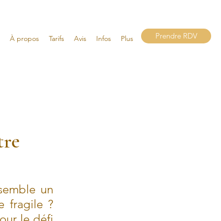
Prendre RDV
À propos
Tarifs
Avis
Infos
Plus
tre
emble un 
fragile ? 
our le défi 