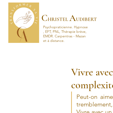
C
A
HRISTEL
UDIBERT
Psychopraticienne.
Hypnose
, EFT, PNL, Thérapie brève,
EMDR.
Carpentras - Mazan
et à distance.
Vivre avec
complexité
Peut-on aim
tremblement, 
Vivre avec un