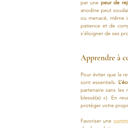
par une 
peur de rej
anodine peut soudain
ou menacé, même inv
patience et de com
s’éloigner de ses pro
Apprendre à co
Pour éviter que la r
sont essentiels. 
L’éc
partenaire sans les
blessé(e) »). En rev
protéger votre propre
Favoriser une 
commu