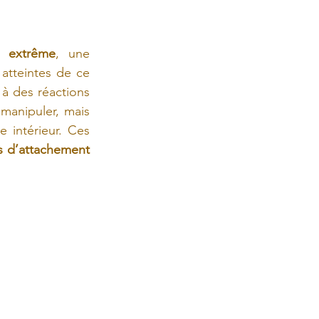
le extrême
, une 
atteintes de ce 
à des réactions 
manipuler, mais 
 intérieur. Ces 
s d’attachement 