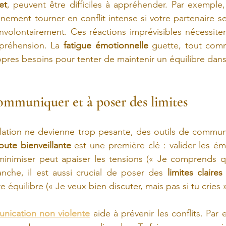
et
, peuvent être difficiles à appréhender. Par exemple,
ement tourner en conflit intense si votre partenaire se
olontairement. Ces réactions imprévisibles nécessite
préhension. La 
fatigue émotionnelle
 guette, tout comm
pres besoins pour tenter de maintenir un équilibre dans 
mmuniquer et à poser des limites
elation ne devienne trop pesante, des outils de commun
oute bienveillante
 est une première clé : valider les ém
 minimiser peut apaiser les tensions (« Je comprends q
anche, il est aussi crucial de poser des 
limites claire
 équilibre (« Je veux bien discuter, mais pas si tu cries »
nication non violente
aide à prévenir les conflits. Par e