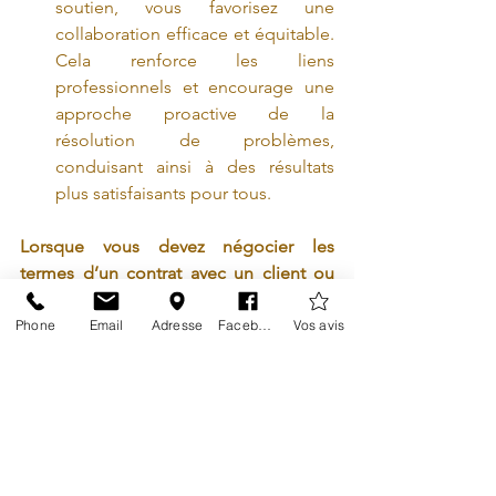
soutien, vous favorisez une 
collaboration efficace et équitable. 
Cela renforce les liens 
professionnels et encourage une 
approche proactive de la 
résolution de problèmes, 
conduisant ainsi à des résultats 
plus satisfaisants pour tous.
Lorsque vous devez négocier les 
termes d’un contrat avec un client ou 
un partenaire commercial
.
Phone
Email
Adresse
Facebook
Vos avis
Exemple 
: "Quand nous devons 
négocier les termes du contrat, je 
me sens stressé(e), car j’ai besoin 
de conclure un accord satisfaisant 
pour toutes les parties, tout en 
maintenant une relation 