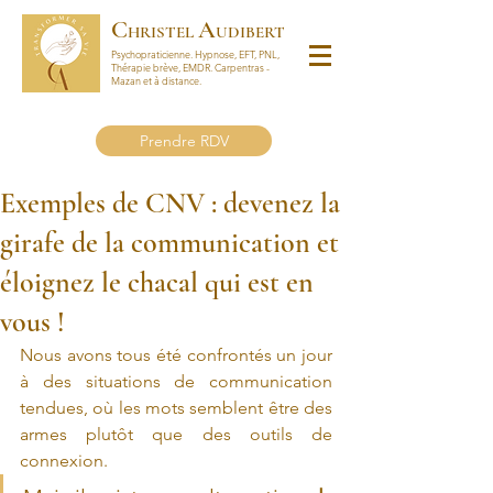
C
A
HRISTEL
UDIBERT
Psychopraticienne.
Hypnose, EFT, PNL,
Thérapie brève, EMDR.
Carpentras -
Mazan et à distance.
Prendre RDV
Exemples de CNV : devenez la
girafe de la communication et
éloignez le chacal qui est en
vous !
Nous avons tous été confrontés un jour 
à des situations de communication 
tendues, où les mots semblent être des 
armes plutôt que des outils de 
connexion. 